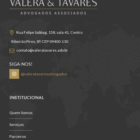
Rua Felipe Sabbag, 158, sala 41, Centro
Ribeirão Pires, SP, CEP 09400-130
contato@valeratavares.adv.br
SIGA-NOS!
@valeratavaresadvogados
INSTITUCIONAL
Quem Somos
Serviços
Parceiros