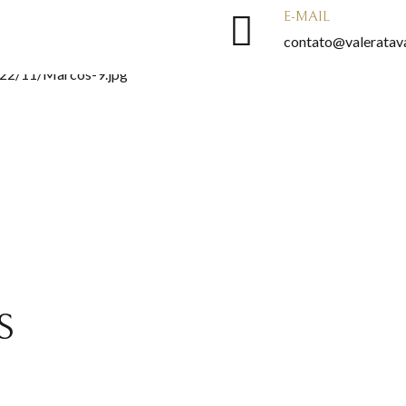
E-MAIL
contato@valeratava
S