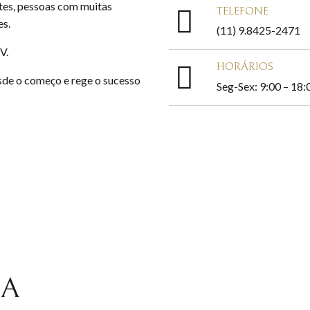
tes, pessoas com muitas
TELEFONE
es.
(11) 9.8425-2471
V.
HORÁRIOS
sde o começo e rege o sucesso
Seg-Sex: 9:00 – 18:
RA