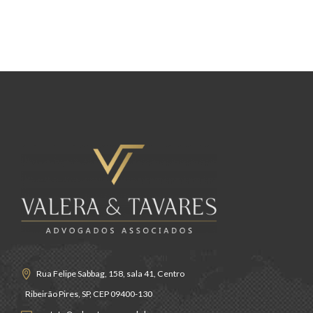
Rua Felipe Sabbag, 158, sala 41, Centro
Ribeirão Pires, SP, CEP 09400-130