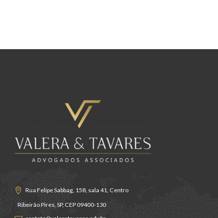
Rua Felipe Sabbag, 158, sala 41, Centro
Ribeirão Pires, SP, CEP 09400-130