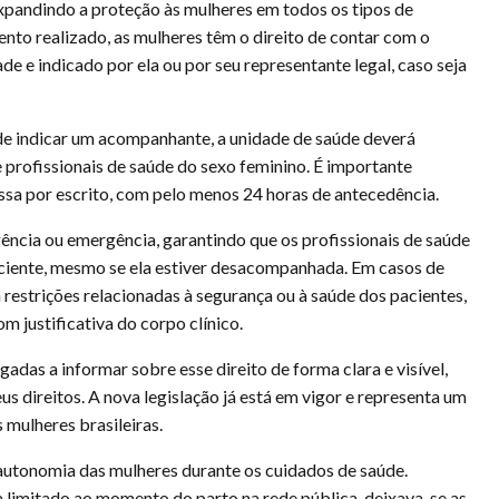
expandindo a proteção às mulheres em todos os tipos de
to realizado, as mulheres têm o direito de contar com o
e e indicado por ela ou por seu representante legal, caso seja
 de indicar um acompanhante, a unidade de saúde deverá
profissionais de saúde do sexo feminino. É importante
ssa por escrito, com pelo menos 24 horas de antecedência.
ência ou emergência, garantindo que os profissionais de saúde
aciente, mesmo se ela estiver desacompanhada. Em casos de
 restrições relacionadas à segurança ou à saúde dos pacientes,
 justificativa do corpo clínico.
adas a informar sobre esse direito de forma clara e visível,
 direitos. A nova legislação já está em vigor e representa um
 mulheres brasileiras.
 autonomia das mulheres durante os cuidados de saúde.
 limitado ao momento do parto na rede pública, deixava-se as