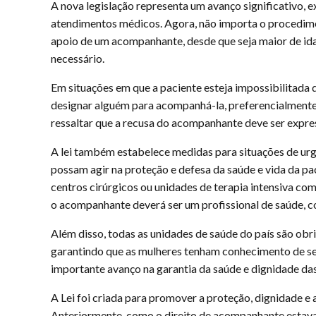
A nova legislação representa um avanço significativo, 
atendimentos médicos. Agora, não importa o procedimen
apoio de um acompanhante, desde que seja maior de idad
necessário.
Em situações em que a paciente esteja impossibilitada
designar alguém para acompanhá-la, preferencialmente 
ressaltar que a recusa do acompanhante deve ser expre
A lei também estabelece medidas para situações de urg
possam agir na proteção e defesa da saúde e vida da p
centros cirúrgicos ou unidades de terapia intensiva com
o acompanhante deverá ser um profissional de saúde, com
Além disso, todas as unidades de saúde do país são obrig
garantindo que as mulheres tenham conhecimento de seus
importante avanço na garantia da saúde e dignidade das
A Lei foi criada para promover a proteção, dignidade e
Anteriormente, como o direito de acompanhante estava