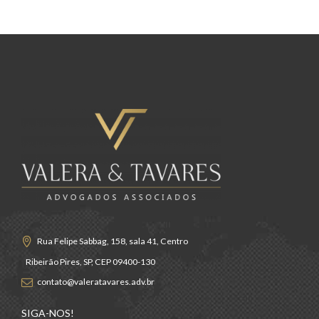
Rua Felipe Sabbag, 158, sala 41, Centro
Ribeirão Pires, SP, CEP 09400-130
contato@valeratavares.adv.br
SIGA-NOS!