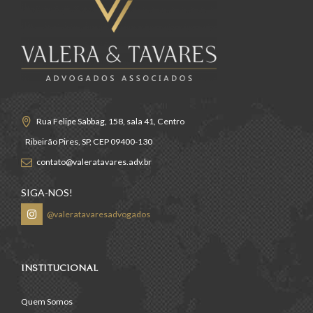
Rua Felipe Sabbag, 158, sala 41, Centro
Ribeirão Pires, SP, CEP 09400-130
contato@valeratavares.adv.br
SIGA-NOS!
@valeratavaresadvogados
INSTITUCIONAL
Quem Somos