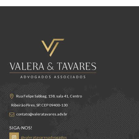
Rua Felipe Sabbag, 158, sala 41, Centro
Ribeirão Pires, SP, CEP 09400-130
contato@valeratavares.adv.br
SIGA-NOS!
@valeratavaresadvogados