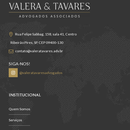
Rua Felipe Sabbag, 158, sala 41, Centro
Ribeirão Pires, SP, CEP 09400-130
contato@valeratavares.adv.br
SIGA-NOS!
@valeratavaresadvogados
INSTITUCIONAL
Quem Somos
Serviços