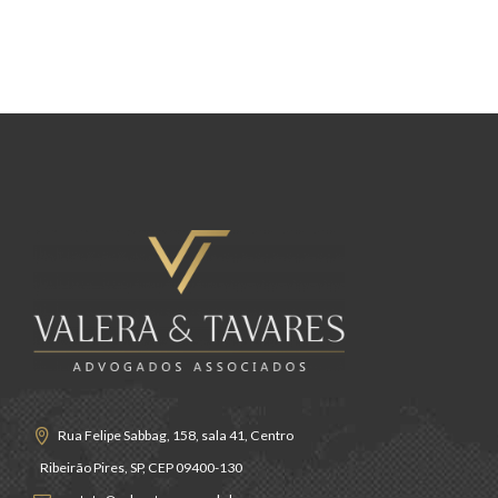
Rua Felipe Sabbag, 158, sala 41, Centro
Ribeirão Pires, SP, CEP 09400-130