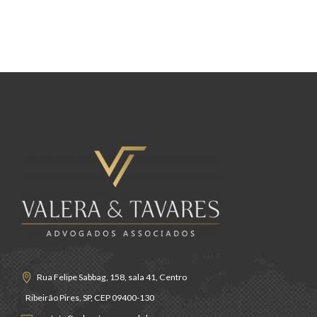
Rua Felipe Sabbag, 158, sala 41, Centro
Ribeirão Pires, SP, CEP 09400-130