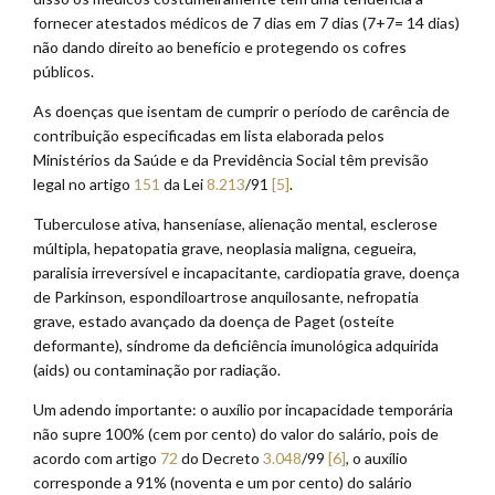
fornecer atestados médicos de 7 dias em 7 dias (7+7= 14 dias)
não dando direito ao benefício e protegendo os cofres
públicos.
As doenças que isentam de cumprir o período de carência de
contribuição especificadas em lista elaborada pelos
Ministérios da Saúde e da Previdência Social têm previsão
legal no artigo
151
da Lei
8.213
/91
[5]
.
Tuberculose ativa, hanseníase, alienação mental, esclerose
múltipla, hepatopatia grave, neoplasia maligna, cegueira,
paralisia irreversível e incapacitante, cardiopatia grave, doença
de Parkinson, espondiloartrose anquilosante, nefropatia
grave, estado avançado da doença de Paget (osteíte
deformante), síndrome da deficiência imunológica adquirida
(aids) ou contaminação por radiação.
Um adendo importante: o auxílio por incapacidade temporária
não supre 100% (cem por cento) do valor do salário, pois de
acordo com artigo
72
do Decreto
3.048
/99
[6]
, o auxílio
corresponde a 91% (noventa e um por cento) do salário