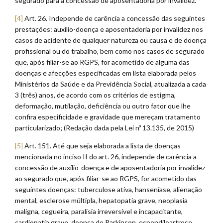
segurado para a concessão de aposentadoria por invalidez.
[4]
Art. 26. Independe de carência a concessão das seguintes
prestações: auxílio-doença e aposentadoria por invalidez nos
casos de acidente de qualquer natureza ou causa e de doença
profissional ou do trabalho, bem como nos casos de segurado
que, após filiar-se ao RGPS, for acometido de alguma das
doenças e afecções especificadas em lista elaborada pelos
Ministérios da Saúde e da Previdência Social, atualizada a cada
3 (três) anos, de acordo com os critérios de estigma,
deformação, mutilação, deficiência ou outro fator que lhe
confira especificidade e gravidade que mereçam tratamento
particularizado; (Redação dada pela Lei nº 13.135, de 2015)
[5]
Art. 151. Até que seja elaborada a lista de doenças
mencionada no inciso II do art. 26, independe de carência a
concessão de auxílio-doença e de aposentadoria por invalidez
ao segurado que, após filiar-se ao RGPS, for acometido das
seguintes doenças: tuberculose ativa, hanseníase, alienação
mental, esclerose múltipla, hepatopatia grave, neoplasia
maligna, cegueira, paralisia irreversível e incapacitante,
cardiopatia grave, doença de Parkinson, espondiloartrose