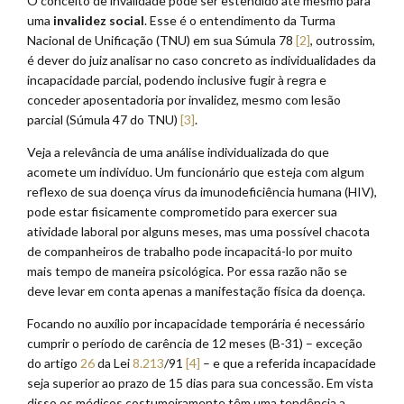
O conceito de invalidade pode ser estendido até mesmo para
uma
invalidez social
. Esse é o entendimento da Turma
Nacional de Unificação (TNU) em sua Súmula 78
[2]
, outrossim,
é dever do juiz analisar no caso concreto as individualidades da
incapacidade parcial, podendo inclusive fugir à regra e
conceder aposentadoria por invalidez, mesmo com lesão
parcial (Súmula 47 do TNU)
[3]
.
Veja a relevância de uma análise individualizada do que
acomete um indivíduo. Um funcionário que esteja com algum
reflexo de sua doença vírus da imunodeficiência humana (HIV),
pode estar fisicamente comprometido para exercer sua
atividade laboral por alguns meses, mas uma possível chacota
de companheiros de trabalho pode incapacitá-lo por muito
mais tempo de maneira psicológica. Por essa razão não se
deve levar em conta apenas a manifestação física da doença.
Focando no auxílio por incapacidade temporária é necessário
cumprir o período de carência de 12 meses (B-31) – exceção
do artigo
26
da Lei
8.213
/91
[4]
– e que a referida incapacidade
seja superior ao prazo de 15 dias para sua concessão. Em vista
disso os médicos costumeiramente têm uma tendência a