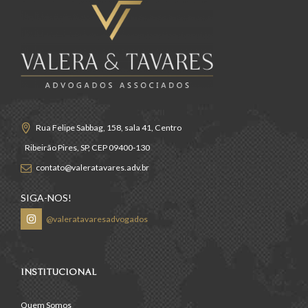
Rua Felipe Sabbag, 158, sala 41, Centro
Ribeirão Pires, SP, CEP 09400-130
contato@valeratavares.adv.br
SIGA-NOS!
@valeratavaresadvogados
INSTITUCIONAL
Quem Somos