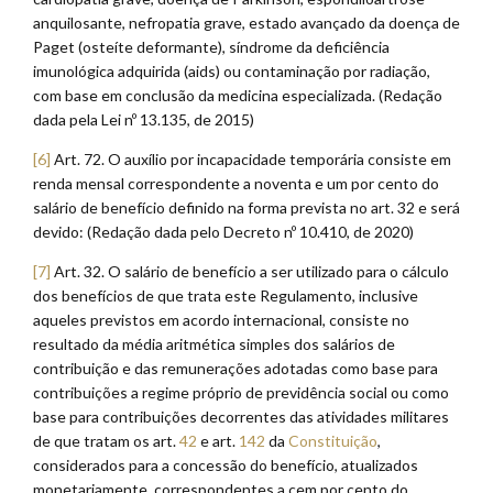
anquilosante, nefropatia grave, estado avançado da doença de
Paget (osteíte deformante), síndrome da deficiência
imunológica adquirida (aids) ou contaminação por radiação,
com base em conclusão da medicina especializada. (Redação
dada pela Lei nº 13.135, de 2015)
[6]
Art. 72. O auxílio por incapacidade temporária consiste em
renda mensal correspondente a noventa e um por cento do
salário de benefício definido na forma prevista no art. 32 e será
devido: (Redação dada pelo Decreto nº 10.410, de 2020)
[7]
Art. 32. O salário de benefício a ser utilizado para o cálculo
dos benefícios de que trata este Regulamento, inclusive
aqueles previstos em acordo internacional, consiste no
resultado da média aritmética simples dos salários de
contribuição e das remunerações adotadas como base para
contribuições a regime próprio de previdência social ou como
base para contribuições decorrentes das atividades militares
de que tratam os art.
42
e art.
142
da
Constituição
,
considerados para a concessão do benefício, atualizados
monetariamente, correspondentes a cem por cento do