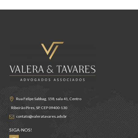
Rua Felipe Sabbag, 158, sala 41, Centro
Ribeirão Pires, SP, CEP 09400-130
contato@valeratavares.adv.br
SIGA-NOS!